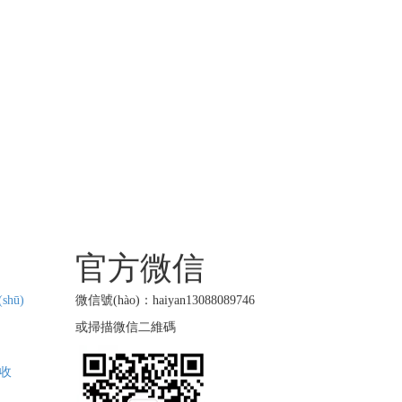
官方微信
shū)
微信號(hào)：haiyan13088089746
或掃描微信二維碼
)收