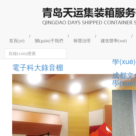
錄音棚與演播室
/
/
/
/
首頁(yè)
關(guān)于我們
噪聲治理
建筑聲學(xué)
電子科大錄音棚
成都文
學(xué)
電子科大錄音棚
成都文
學(xué)