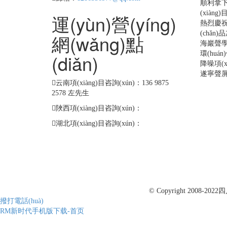
順利拿下
(xiàng)
運(yùn)營(yíng)
熱烈慶祝
(chǎn
網(wǎng)點
海巖聲學(
環(huá
(diǎn)
降噪項(xi
遂寧聲
云南項(xiàng)目咨詢(xún)：136 9875
2578 左先生
陜西項(xiàng)目咨詢(xún)：
湖北項(xiàng)目咨詢(xún)：
© Copyright 2008-2022
四
撥打電話(huà)
RM新时代手机版下载-首页