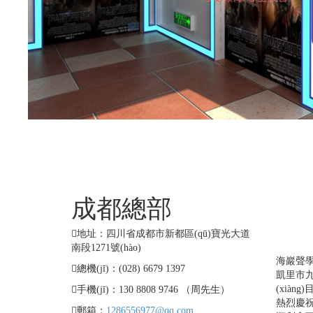
成都總部
工
(b
地址：四川省成都市新都區(qū)寶光大道
南段1271號(hào)
海巖聲學(
總機(jī)：(028) 6679 1397
凱里市九方
(xiàng
手機(jī)：130 8808 9746 （周先生）
熱烈慶祝
郵箱：
1286556977@qq.com