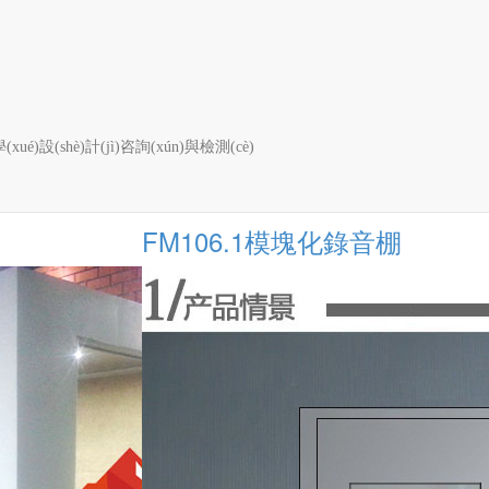
首頁(yè)
錄音棚與演播室
(xué)設(shè)計(jì)咨詢(xún)與檢測(cè)
FM106.1模塊化錄音棚
FM106.1模塊化錄音棚