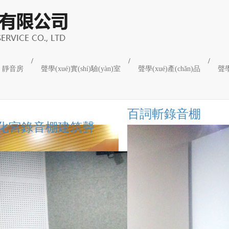
/
/
/
靜音房
聲學(xué)實(shí)驗(yàn)室
聲學(xué)產(chǎn)品
聲學
化宮錄音棚建筑聲
百詞斬錄音棚
百詞斬錄音棚
化宮錄音棚建筑聲