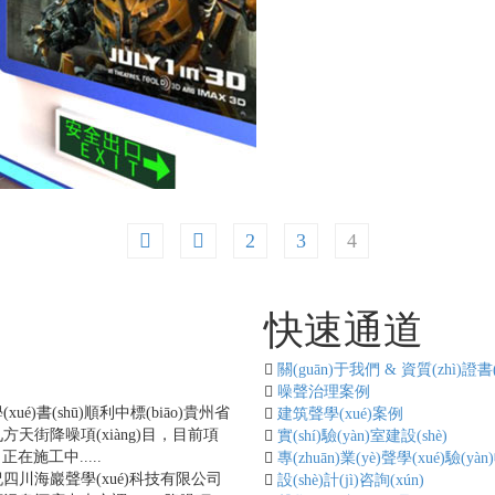
2
3
4
程快報
快速通道
ào)
關(guān)于我們 & 資質(zhì)證書(
[更多...]
噪聲治理案例
xué)書(shū)順利中標(biāo)貴州省
建筑聲學(xué)案例
天街降噪項(xiàng)目，目前項
實(shí)驗(yàn)室建設(shè)
)目正在施工中.....
專(zhuān)業(yè)聲學(xué)驗(yàn
四川海巖聲學(xué)科技有限公司
設(shè)計(jì)咨詢(xún)