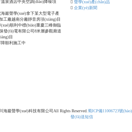
溫泉酒店中央空調(diào)降噪項
聲學(xué)產(chǎn)品
目
企業(yè)新聞
海巖聲學(xué)拿下某大型電子產
)品加工廠越南分廠靜音房項(xiàng)目
xué)順利中標(biāo)重慶三峰御臨
n)保發(fā)電有限公司8米層參觀廊道
àng)目
屏障順利施工中
川海巖聲學(xué)科技有限公司
All Rights Reserved.
蜀ICP備11006723號(hào)
發(fā)送短信