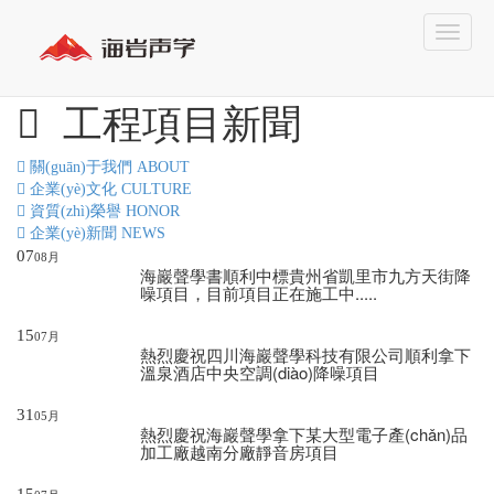
工程項目新聞
關(guān)于我們
ABOUT
企業(yè)文化
CULTURE
資質(zhì)榮譽
HONOR
企業(yè)新聞
NEWS
07
08月
海巖聲學書順利中標貴州省凱里市九方天街降
噪項目，目前項目正在施工中.....
15
07月
熱烈慶祝四川海巖聲學科技有限公司順利拿下
溫泉酒店中央空調(diào)降噪項目
31
05月
熱烈慶祝海巖聲學拿下某大型電子產(chǎn)品
加工廠越南分廠靜音房項目