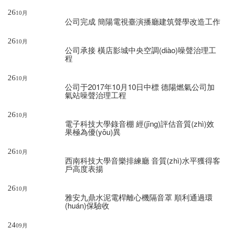
26
10月
公司完成
簡陽電視臺演播廳建筑聲學改造
工作
26
10月
公司承接
橫店影城中央空調(diào)噪聲治理工
程
26
10月
公司于2017年10月10日中標
德陽燃氣公司加
氣站噪聲治理工程
26
10月
電子科技大學錄音棚
經(jīng)評估音質(zhì)效
果極為優(yōu)異
26
10月
西南科技大學音樂排練廳
音質(zhì)水平獲得客
戶高度表揚
26
10月
雅安九鼎水泥電桿離心機隔音罩
順利通過環
(huán)保驗收
24
09月