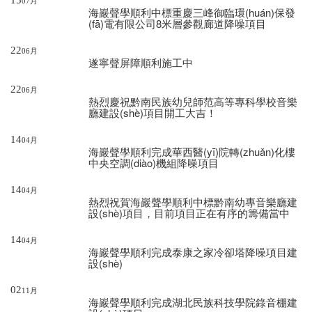
15
07月
海巖聲學順利中標重慶三峰御臨環(huán)保發
(fā)電有限公司8米層參觀廊道降噪項目
22
06月
遂寧聲屏障順利施工中
22
06月
熱烈慶祝黔南民族幼兒師范高等專科學校音樂
廳建設(shè)項目開工大吉！
14
04月
海巖聲學順利完成華西醫(yī)院轉(zhuǎn)化樓
中央空調(diào)機組降噪項目
14
04月
熱烈祝賀海巖聲學順利中標黔南幼專音樂廳建
設(shè)項目，目前項目正在有序的籌備當中
14
04月
海巖聲學順利完成泰康之家冷卻塔降噪項目建
設(shè)
02
11月
海巖聲學順利完成湖北民族科技學院錄音棚建