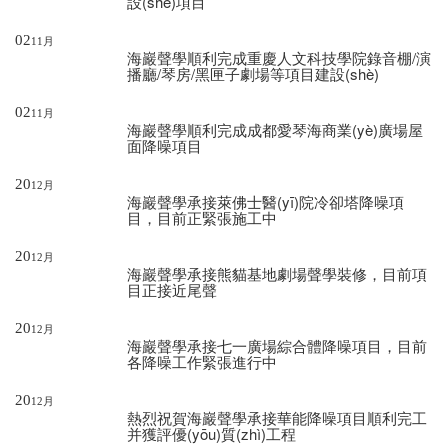
設(shè)項目
02
11月
海巖聲學順利完成重慶人文科技學院錄音棚/演
播廳/琴房/黑匣子劇場等項目建設(shè)
02
11月
海巖聲學順利完成成都愛琴海商業(yè)廣場屋
面降噪項目
20
12月
海巖聲學承接萊佛士醫(yī)院冷卻塔降噪項
目，目前正緊張施工中
20
12月
海巖聲學承接熊貓基地劇場聲學裝修，目前項
目正接近尾聲
20
12月
海巖聲學承接七一廣場綜合體降噪項目，目前
各降噪工作緊張進行中
20
12月
熱烈祝賀海巖聲學承接華能降噪項目順利完工
并獲評優(yōu)質(zhì)工程