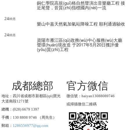
銅仁學院高規(guī)格自然聲演出音樂廳工程
接
近尾聲，音質(zhì)指標國內(nèi)一流
24
09月
樂山中嘉天然氣加氣站降噪工程
順利通過驗收
24
09月
資陽市雁江區(qū)政務(wù)中心服務(wù)大廳
聲環(huán)境改造
于2017年5月20日獲評優
(yōu)質(zhì)工程
成都總部
官方微信
地址：四川省成都市新都區(qū)寶光
微信號：haiyan13088089746
大道南段1271號
或掃描微信二維碼
總機：(028) 6679 1397
手機：130 8808 9746 （周先生）
郵箱：
1286556977@qq.com