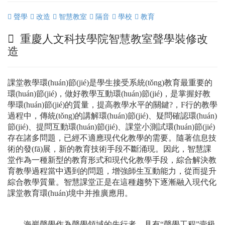
聲學
改造
智慧教室
隔音
學校
教育
重慶人文科技學院智慧教室聲學裝修改
造
課堂教學環(huán)節(jié)是學生接受系統(tǒng)教育最重要的
環(huán)節(jié)，做好教學互動環(huán)節(jié)，是掌握好教
學環(huán)節(jié)的質量，提高教學水平的關鍵?，F行的教學
過程中，傳統(tǒng)的講解環(huán)節(jié)、疑問確認環(huán)
節(jié)、提問互動環(huán)節(jié)、課堂小測試環(huán)節(jié)
存在諸多問題，已經不適應現代化教學的需要。隨著信息技
術的發(fā)展，新的教育技術手段不斷涌現。因此，智慧課
堂作為一種新型的教育形式和現代化教學手段，綜合解決教
育教學過程當中遇到的問題，增強師生互動能力，從而提升
綜合教學質量。智慧課堂正是在這種趨勢下逐漸
融入現代化
課堂教育環(huán)境中并推廣應用
。
海巖聲學作為聲學領域的先行者，具有
“聲學工程”壹級