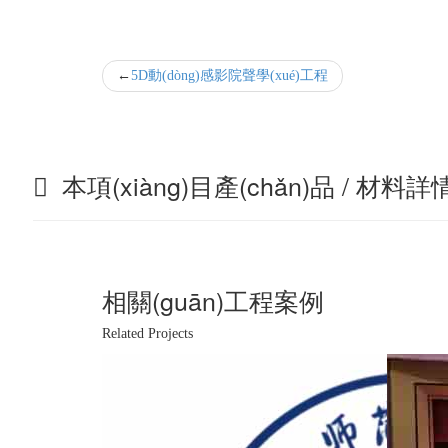
5D動(dòng)感影院聲學(xué)工程
本項(xiàng)目產(chǎn)品 / 材料詳
相關(guān)工程案例
Related Projects