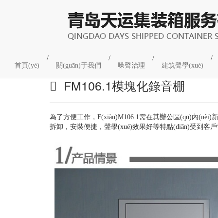
建筑聲學(xué)案例
/
/
/
/
首頁(yè)
關(guān)于我們
噪聲治理
建筑聲學(xué)
FM106.1模塊化錄音棚
為了方便工作，F(xiàn)M106.1需在其辦公區(qū)內(
拆卸，安裝便捷，聲學(xué)效果好等特點(diǎn)受到客戶