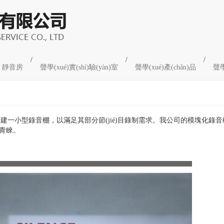
/
/
/
靜音房
聲學(xué)實(shí)驗(yàn)室
聲學(xué)產(chǎn)品
聲學
nèi)新建一小型錄音棚，以滿足其部分節(jié)目錄制需求。我公司的模塊化
青睞。