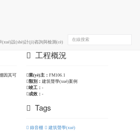
首頁(yè)
建筑聲學(xué)案例
案例詳情
(xué)設(shè)計(jì)咨詢與檢測(cè)
工程概況
錄音棚因其可
業(yè)主：
FM106.1
類別：
建筑聲學(xué)案例
竣工：
-
成效：
-
Tags
錄音棚
建筑聲學(xué)