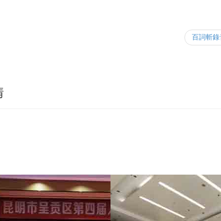
百詞斬錄
情